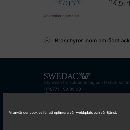
Ackrediteringsmärke.
Broschyrer inom området ackr
Styrelsen för ackreditering och teknisk kontro
0771 - 99 09 00
registrator@swedac.se
Kontor
Besöksadress: Österlånggatan 9, 503 31 Borås
Vi använder cookies för att optimera vår webbplats och vår tjänst.
Postadress: Box 878, 501 15 Borås
Visselblåsning
Vi 