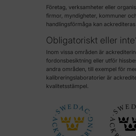
Företag, verksamheter eller organis
firmor, myndigheter, kommuner och 
handlingsförmåga kan ackreditera
Obligatoriskt eller int
Inom vissa områden är ackreditering
fordonsbesiktning eller utför hissb
andra områden, till exempel för med
kalibreringslaboratorier är ackredit
kvalitetsstämpel.