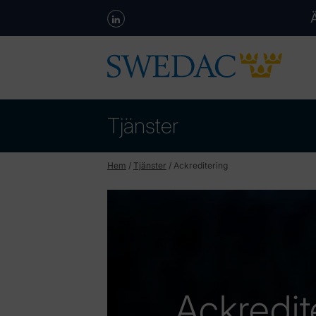
Tjänster
Hem
/
Tjänster
/
Ackreditering
Ackredit