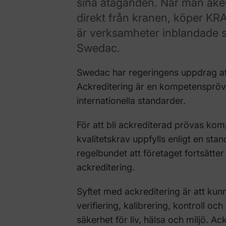
sina åtaganden. När man åker 
direkt från kranen, köper KRAV
är verksamheter inblandade s
Swedac.
Swedac har regeringens uppdrag at
Ackreditering är en kompetenspröv
internationella standarder.
För att bli ackrediterad prövas kom
kvalitetskrav uppfylls enligt en sta
regelbundet att företaget fortsätter a
ackreditering.
Syftet med ackreditering är att kunna
verifiering, kalibrering, kontroll o
säkerhet för liv, hälsa och miljö. Ac