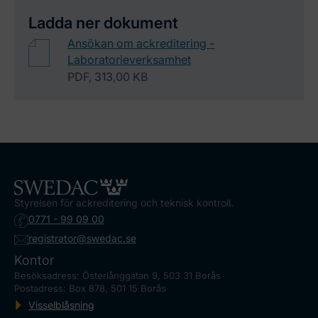
Ladda ner dokument
Ansökan om ackreditering -
Laboratorieverksamhet
PDF, 313,00 KB
Styrelsen för ackreditering och teknisk kontroll.
0771 - 99 09 00
registrator@swedac.se
Kontor
Besöksadress: Österlånggatan 9, 503 31 Borås
Postadress: Box 878, 501 15 Borås
Visselblåsning