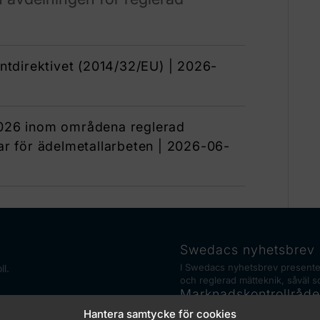
tdirektivet (2014/32/EU) | 2026-
 2026 inom områdena reglerad
r för ädelmetallarbeten | 2026-06-
Swedacs nyhetsbrev
I Swedacs nyhetsbrev presente
ll.
och reglerad mätteknik, såväl s
Marknadskontrollråde
Swedac har ett samordningsans
Hantera samtycke för cookies