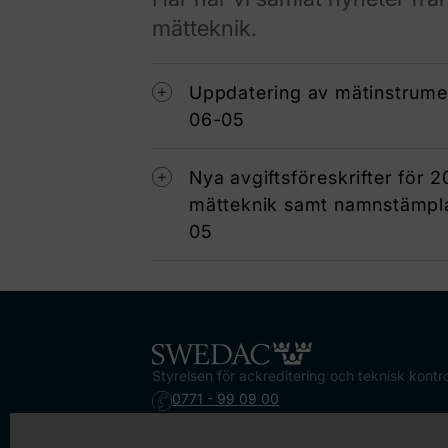
mätteknik.
Uppdatering av mätinstrumen
06-05
Nya avgiftsföreskrifter för
mätteknik samt namnstämpla
05
Styrelsen för ackreditering och teknisk kontro
0771 - 99 09 00
registrator@swedac.se