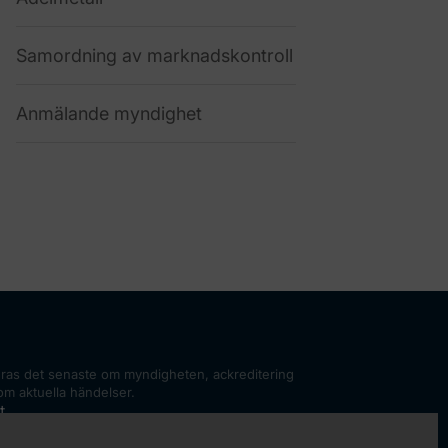
Samordning av marknadskontroll
Anmälande myndighet
ras det senaste om myndigheten, ackreditering
om aktuella händelser.
t
var för de myndigheter i Sverige som