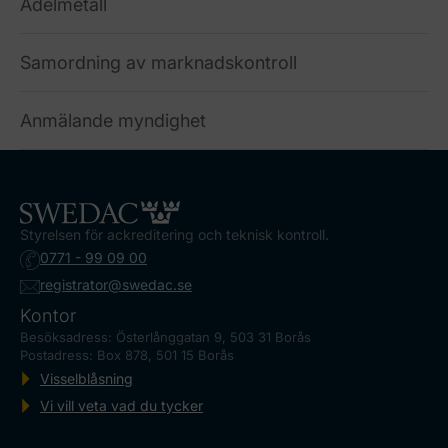
Ädelmetall
Samordning av marknadskontroll
Anmälande myndighet
Styrelsen för ackreditering och teknisk kontroll.
0771 - 99 09 00
registrator@swedac.se
Kontor
Besöksadress: Österlånggatan 9, 503 31 Borås
Postadress: Box 878, 501 15 Borås
Visselblåsning
Vi vill veta vad du tycker