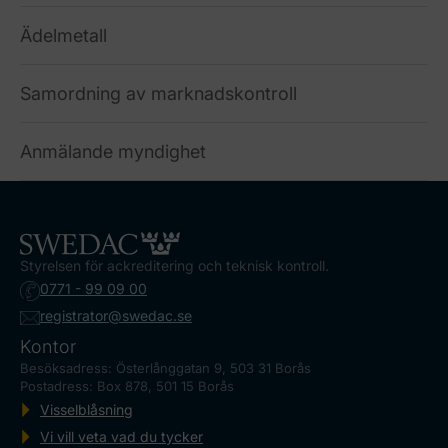
Ädelmetall
Samordning av marknadskontroll
Anmälande myndighet
Styrelsen för ackreditering och teknisk kontroll.
0771 - 99 09 00
registrator@swedac.se
Kontor
Besöksadress: Österlånggatan 9, 503 31 Borås
Postadress: Box 878, 501 15 Borås
Visselblåsning
Vi vill veta vad du tycker