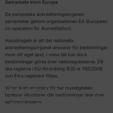
Samarbete inom Europa
De europeiska ackrediteringsorganen
samarbetar genom organisationen EA (European
co-operation for Accreditation).
Huvudregeln är att det nationella
ackrediteringsorganet ansvarar för bedömningar
inom sitt eget land. I vissa fall kan dock
bedömningar göras över nationsgränserna. Då
ska reglerna i EU-förordning (EG) nr 765/2008
och EA:s regelverk följas.
Vi har även en policy för hur myndigheten
Internationella avtal
hanterar situationer där bedömningar sker över
Det finns olika internationella avtal som syftar
nationsgränserna.
till att främja fri handel mellan olika länder. Ta
Sök föreskrifter & dokument
del av dem här.
Här kan du söka efter föreskrifter och