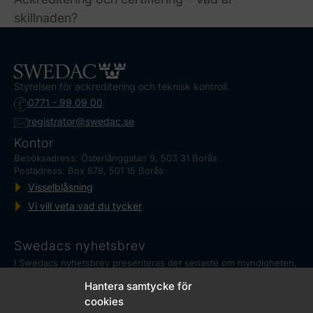
skillnaden?
Styrelsen för ackreditering och teknisk kontroll.
0771 - 99 09 00
registrator@swedac.se
Kontor
Besöksadress: Österlånggatan 9, 503 31 Borås
Postadress: Box 878, 501 15 Borås
Visselblåsning
Vi vill veta vad du tycker
Swedacs nyhetsbrev
I Swedacs nyhetsbrev presenteras det senaste om myndigheten,
ackreditering och reglerad mätteknik, såväl som aktuella
Hantera samtycke för
händelser.
Marknadskontrollrådet
cookies