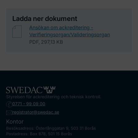
Ladda ner dokument
Ansökan om ackreditering -
Verifieringsorgan/Valideringsorgan
PDF, 297,13 KB
Styrelsen för ackreditering och teknisk kontroll.
0771 - 99 09 00
registrator@swedac.se
Kontor
Besöksadress: Österlånggatan 9, 503 31 Borås
Postadress: Box 878, 501 15 Borås