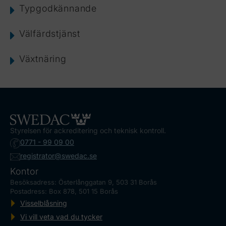
Typgodkännande
Välfärdstjänst
Växtnäring
Styrelsen för ackreditering och teknisk kontroll.
0771 - 99 09 00
registrator@swedac.se
Kontor
Besöksadress: Österlånggatan 9, 503 31 Borås
Postadress: Box 878, 501 15 Borås
Visselblåsning
Vi vill veta vad du tycker