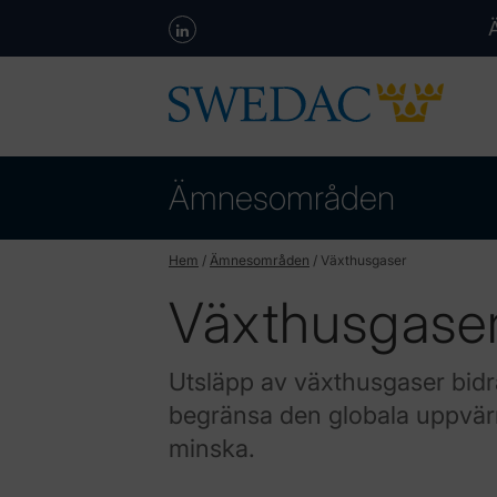
Ämnesområden
Hem
/
Ämnesområden
/
Växthusgaser
Växthusgase
Utsläpp av växthusgaser bidrar
begränsa den globala uppvä
minska.