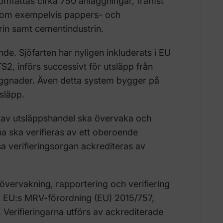
omfattas cirka 750 anläggningar, främst
nom exempelvis pappers- och
trin samt cementindustrin.
de. Sjöfarten har nyligen inkluderats i EU
S2, införs successivt för utsläpp från
ggnader. Även detta system bygger på
släpp.
av utsläppshandel ska övervaka och
a ska verifieras av ett oberoende
sa verifieringsorgan ackrediteras av
 övervakning, rapportering och verifiering
gt EU:s MRV-förordning (EU) 2015/757,
erifieringarna utförs av ackrediterade