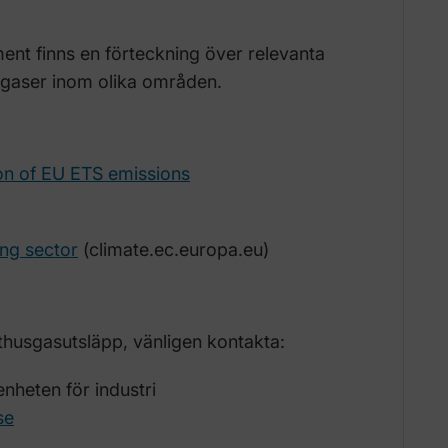
nt finns en förteckning över relevanta
sgaser inom olika områden.
ion of EU ETS emissions
ng sector
(climate.ec.europa.eu)
thusgasutsläpp, vänligen kontakta:
nheten för industri
se