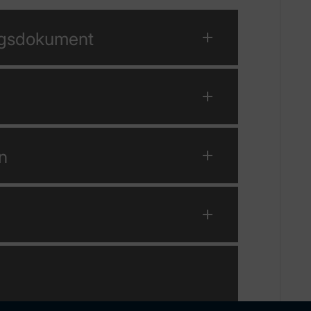
ngsdokument
n