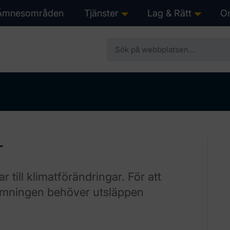
Ämnesområden
Tjänster
Lag & Rätt
O
show submenu for “Tjän
show s
r
 till klimatförändringar. För att
rmningen behöver utsläppen