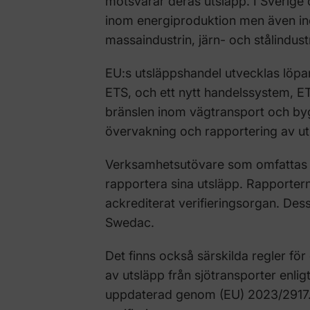
motsvarar deras utsläpp. I Sverige 
inom energiproduktion men även i
massaindustrin, järn- och stålindus
EU:s utsläppshandel utvecklas löpan
ETS, och ett nytt handelssystem, ET
bränslen inom vägtransport och by
övervakning och rapportering av ut
Verksamhetsutövare som omfattas 
rapportera sina utsläpp. Rapportern
ackrediterat verifieringsorgan. Des
Swedac.
Det finns också särskilda regler för
av utsläpp från sjötransporter enli
uppdaterad genom (EU) 2023/2917. V