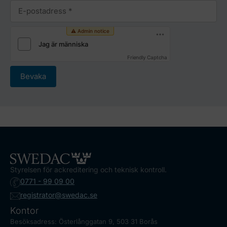
Friendly Captcha
Bevaka
Styrelsen för ackreditering och teknisk kontroll.
0771 - 99 09 00
registrator@swedac.se
Kontor
Besöksadress: Österlånggatan 9, 503 31 Borås