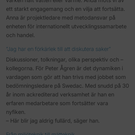
varken haft vatten eller värme. Ändå möts vi av
ett starkt engagemang och en vilja att fortsätta.
Anna är projektledare med metodansvar på
enheten för internationellt utvecklingssamarbete
och handel.
”Jag har en förkärlek till att diskutera saker”
Diskussioner, tolkningar, olika perspektiv och –
kollegorna. För Peter Ågren är det dynamiken i
vardagen som gör att han trivs med jobbet som
bedömningsledare på Swedac. Med snudd på 30
år inom ackrediterad verksamhet är han en
erfaren medarbetare som fortsätter vara
nyfiken.
– Här blir jag aldrig fullärd, säger han.
Från miljöteknik till mätteknik