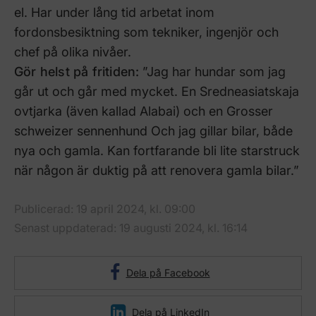
el.
Har under lång tid arbetat inom
fordonsbesiktning som tekniker, ingenjör och
chef på olika nivåer.
Gör helst på fritiden:
”Jag har hundar som jag
går ut och går med mycket. En Sredneasiatskaja
ovtjarka (även kallad Alabai) och en Grosser
schweizer sennenhund Och jag gillar bilar, både
nya och gamla. Kan fortfarande bli lite starstruck
när någon är duktig på att renovera gamla bilar.”
Publicerad: 19 april 2024, kl. 09:00
Senast uppdaterad: 19 augusti 2024, kl. 16:14
Dela på Facebook
Dela på LinkedIn