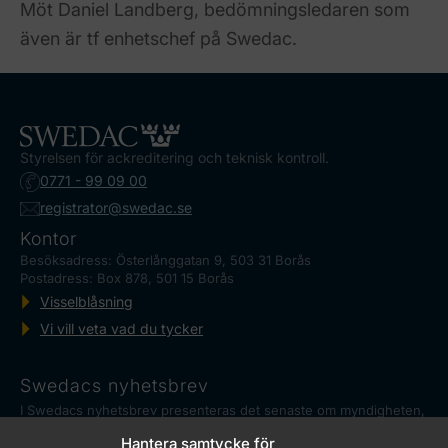
Möt Daniel Landberg, bedömningsledaren som
även är tf enhetschef på Swedac.
Styrelsen för ackreditering och teknisk kontroll.
0771 - 99 09 00
registrator@swedac.se
Kontor
Besöksadress: Österlånggatan 9, 503 31 Borås
Postadress: Box 878, 501 15 Borås
Visselblåsning
Vi vill veta vad du tycker
Swedacs nyhetsbrev
I Swedacs nyhetsbrev presenteras det senaste om myndigheten,
ackreditering och reglerad mätteknik, såväl som aktuella
Hantera samtycke för
händelser.