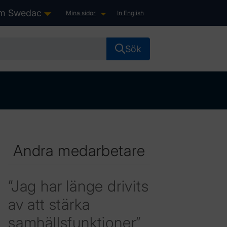
m Swedac
Mina sidor
In English
ster”
ubmenu for “Lag & Rätt”
show submenu for “Om Swedac”
show submenu for “Mina sido
Sök
Andra medarbetare
”Jag har länge drivits
av att stärka
samhällsfunktioner”