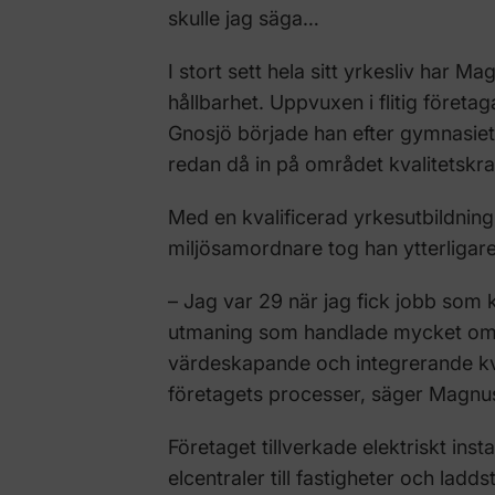
skulle jag säga…
I stort sett hela sitt yrkesliv har M
hållbarhet. Uppvuxen i flitig företa
Gnosjö började han efter gymnasiet 
redan då in på området kvalitetskr
Med en kvalificerad yrkesutbildning (
miljösamordnare tog han ytterligar
– Jag var 29 när jag fick jobb som 
utmaning som handlade mycket om a
värdeskapande och integrerande kva
företagets processer, säger Magnu
Företaget tillverkade elektriskt ins
elcentraler till fastigheter och laddsta