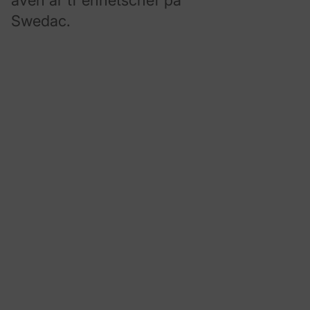
även är tf enhetschef på
Swedac.