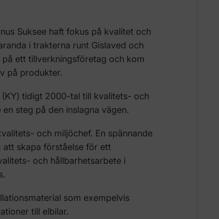
agnus Suksee haft fokus på kvalitet och
garanda i trakterna runt Gislaved och
på ett tillverkningsföretag och kom
av på produkter.
KY) tidigt 2000-tal till kvalitets- och
e en steg på den inslagna vägen.
kvalitets- och miljöchef. En spännande
tt skapa förståelse för ett
litets- och hållbarhetsarbete i
s.
tallationsmaterial som exempelvis
tioner till elbilar.