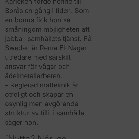
Kärleken förde henne till
Borås en gång i tiden. Som
en bonus fick hon så
småningom möjligheten att
jobba i samhällets tjänst. På
Swedac är Rema El-Nagar
utredare med särskilt
ansvar för vågar och
ädelmetallarbeten.
– Reglerad mätteknik är
otroligt och skapar en
osynlig men avgörande
struktur av tillit i samhället,
säger hon.
”Nytta? När jag