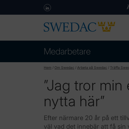
Medarbetare
Hem
/
Om Swedac
/
Arbeta på Swedac
/
Träffa Swe
”Jag tror min e
nytta här”
Efter närmare 20 år på ett ti
väl vad det innebär att få si