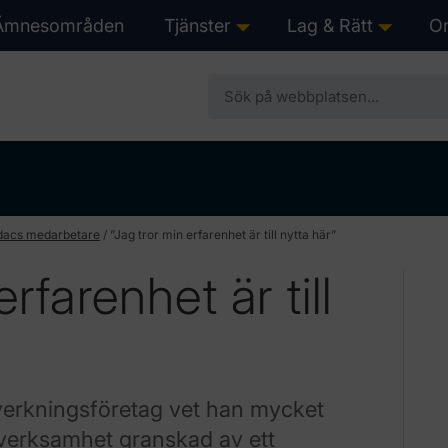
Ämnesområden
Tjänster
Lag & Rätt
O
show submenu for “Tjän
show s
dacs medarbetare
/
”Jag tror min erfarenhet är till nytta här”
rfarenhet är till
llverkningsföretag vet han mycket
n verksamhet granskad av ett