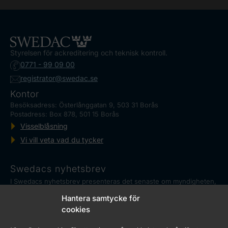
Styrelsen för ackreditering och teknisk kontroll.
0771 - 99 09 00
registrator@swedac.se
Kontor
Besöksadress: Österlånggatan 9, 503 31 Borås
Postadress: Box 878, 501 15 Borås
Visselblåsning
Vi vill veta vad du tycker
Swedacs nyhetsbrev
I Swedacs nyhetsbrev presenteras det senaste om myndigheten,
ackreditering och reglerad mätteknik, såväl som aktuella
Hantera samtycke för
händelser.
Marknadskontrollrådet
cookies
Swedac har ett samordningsansvar för de myndigheter i Sverige