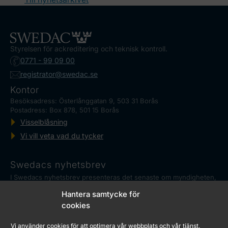
Styrelsen för ackreditering och teknisk kontroll.
0771 - 99 09 00
registrator@swedac.se
Kontor
Besöksadress: Österlånggatan 9, 503 31 Borås
Postadress: Box 878, 501 15 Borås
Visselblåsning
Vi vill veta vad du tycker
Swedacs nyhetsbrev
I Swedacs nyhetsbrev presenteras det senaste om myndigheten,
ackreditering och reglerad mätteknik, såväl som aktuella
Hantera samtycke för
händelser.
Marknadskontrollrådet
cookies
Swedac har ett samordningsansvar för de myndigheter i Sverige
Vi använder cookies för att optimera vår webbplats och vår tjänst.
som genomför marknadskontroll. Det sker genom