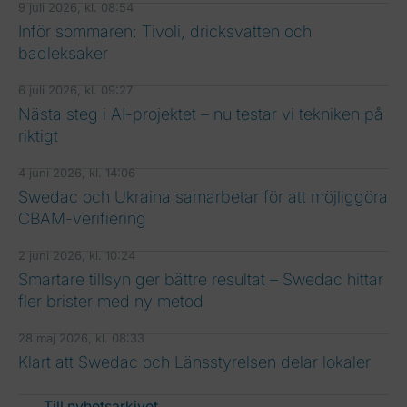
9 juli 2026, kl. 08:54
Inför sommaren: Tivoli, dricksvatten och
badleksaker
6 juli 2026, kl. 09:27
Nästa steg i AI-projektet – nu testar vi tekniken på
riktigt
4 juni 2026, kl. 14:06
Swedac och Ukraina samarbetar för att möjliggöra
CBAM-verifiering
2 juni 2026, kl. 10:24
Smartare tillsyn ger bättre resultat – Swedac hittar
fler brister med ny metod
28 maj 2026, kl. 08:33
Klart att Swedac och Länsstyrelsen delar lokaler
Till nyhetsarkivet