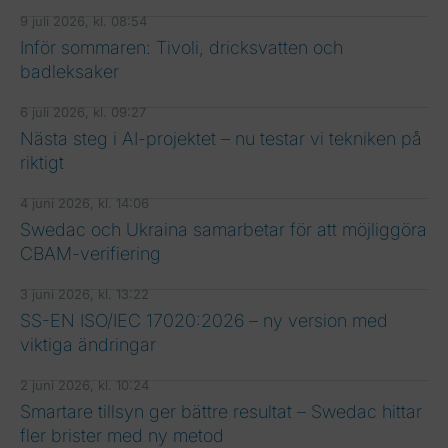
9 juli 2026, kl. 08:54
Inför sommaren: Tivoli, dricksvatten och
badleksaker
6 juli 2026, kl. 09:27
Nästa steg i AI-projektet – nu testar vi tekniken på
riktigt
4 juni 2026, kl. 14:06
Swedac och Ukraina samarbetar för att möjliggöra
CBAM-verifiering
3 juni 2026, kl. 13:22
SS-EN ISO/IEC 17020:2026 – ny version med
viktiga ändringar
2 juni 2026, kl. 10:24
Smartare tillsyn ger bättre resultat – Swedac hittar
fler brister med ny metod