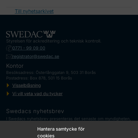
Till nyhetsarkivet
Styrelsen för ackreditering och teknisk kontroll.
0771 - 99 09 00
registrator@swedac.se
Kontor
Besöksadress: Österlånggatan 9, 503 31 Borås
Postadress: Box 878, 501 15 Borås
Visselblåsning
Vi vill veta vad du tycker
Swedacs nyhetsbrev
I Swedacs nyhetsbrev presenteras det senaste om myndigheten,
ackreditering och reglerad mätteknik, såväl som aktuella
Hantera samtycke för
händelser.
Marknadskontrollrådet
cookies