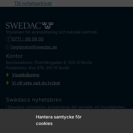
Till nyhetsarkivet
Styrelsen för ackreditering och teknisk kontroll.
0771 - 99 09 00
registrator@swedac.se
Kontor
Besöksadress: Österlånggatan 9, 503 31 Borås
Postadress: Box 878, 501 15 Borås
Visselblåsning
Vi vill veta vad du tycker
Swedacs nyhetsbrev
I Swedacs nyhetsbrev presenteras det senaste om myndigheten,
ackreditering och reglerad mätteknik, såväl som aktuella
Hantera samtycke för
händelser.
Marknadskontrollrådet
cookies
Swedac har ett samordningsansvar för de myndigheter i Sverige