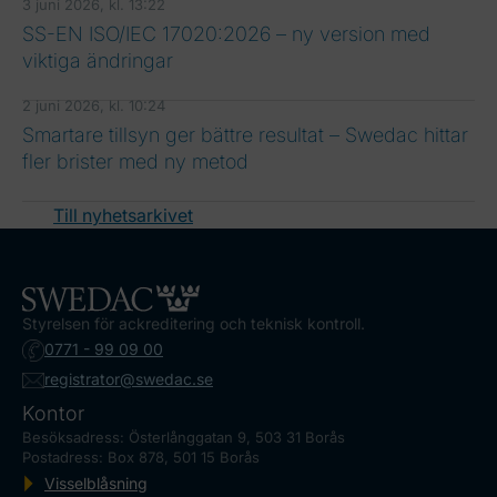
3 juni 2026, kl. 13:22
SS-EN ISO/IEC 17020:2026 – ny version med
viktiga ändringar
2 juni 2026, kl. 10:24
Smartare tillsyn ger bättre resultat – Swedac hittar
fler brister med ny metod
Till nyhetsarkivet
Styrelsen för ackreditering och teknisk kontroll.
0771 - 99 09 00
registrator@swedac.se
Kontor
Besöksadress: Österlånggatan 9, 503 31 Borås
Postadress: Box 878, 501 15 Borås
Visselblåsning