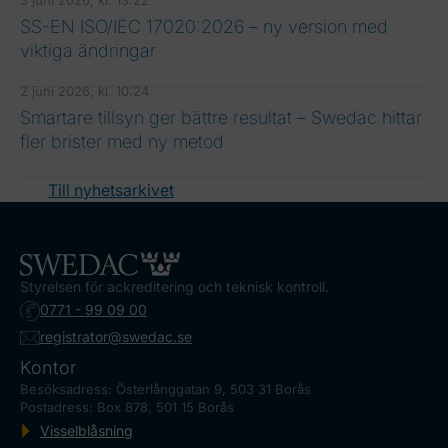
SS-EN ISO/IEC 17020:2026 – ny version med
viktiga ändringar
2 juni 2026, kl. 10:24
Smartare tillsyn ger bättre resultat – Swedac hittar
fler brister med ny metod
Till nyhetsarkivet
Styrelsen för ackreditering och teknisk kontroll.
0771 - 99 09 00
registrator@swedac.se
Kontor
Besöksadress: Österlånggatan 9, 503 31 Borås
Postadress: Box 878, 501 15 Borås
Visselblåsning