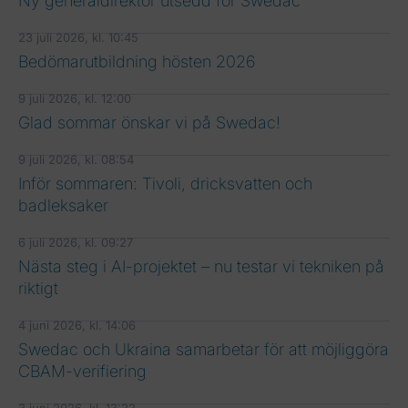
Ny generaldirektör utsedd för Swedac
23 juli 2026, kl. 10:45
Bedömarutbildning hösten 2026
9 juli 2026, kl. 12:00
Glad sommar önskar vi på Swedac!
9 juli 2026, kl. 08:54
Inför sommaren: Tivoli, dricksvatten och
badleksaker
6 juli 2026, kl. 09:27
Nästa steg i AI-projektet – nu testar vi tekniken på
riktigt
4 juni 2026, kl. 14:06
Swedac och Ukraina samarbetar för att möjliggöra
CBAM-verifiering
3 juni 2026, kl. 13:22