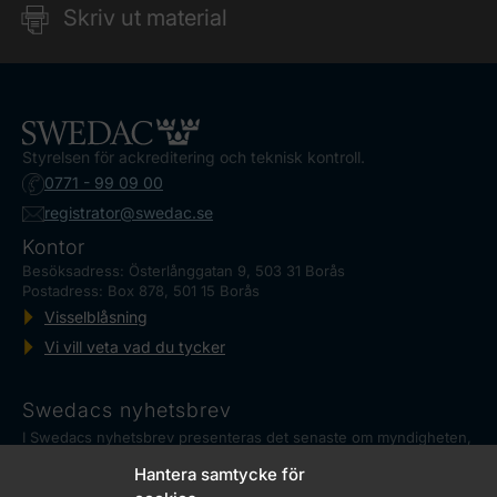
Skriv ut material
Styrelsen för ackreditering och teknisk kontroll.
0771 - 99 09 00
registrator@swedac.se
Kontor
Besöksadress: Österlånggatan 9, 503 31 Borås
Postadress: Box 878, 501 15 Borås
Visselblåsning
Vi vill veta vad du tycker
Swedacs nyhetsbrev
I Swedacs nyhetsbrev presenteras det senaste om myndigheten,
ackreditering och reglerad mätteknik, såväl som aktuella
Hantera samtycke för
händelser.