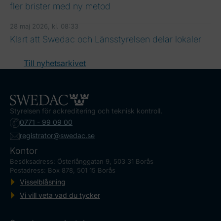
fler brister med ny metod
28 maj 2026, kl. 08:33
Klart att Swedac och Länsstyrelsen delar lokaler
Till nyhetsarkivet
Styrelsen för ackreditering och teknisk kontroll.
0771 - 99 09 00
registrator@swedac.se
Kontor
Besöksadress: Österlånggatan 9, 503 31 Borås
Postadress: Box 878, 501 15 Borås
Visselblåsning
Vi vill veta vad du tycker