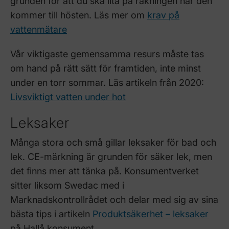
grunden för att du ska lita på räkningen när den
kommer till hösten. Läs mer om
krav på
vattenmätare
Vår viktigaste gemensamma resurs måste tas
om hand på rätt sätt för framtiden, inte minst
under en torr sommar. Läs artikeln från 2020:
Livsviktigt vatten under hot
Leksaker
Många stora och små gillar leksaker för bad och
lek. CE-märkning är grunden för säker lek, men
det finns mer att tänka på. Konsumentverket
sitter liksom Swedac med i
Marknadskontrollrådet och delar med sig av sina
bästa tips i artikeln
Produktsäkerhet – leksaker
på Hallå konsument.