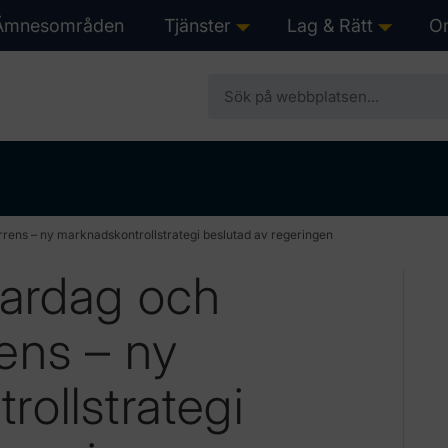
Ämnesområden
Tjänster
Lag & Rätt
O
show submenu for “Tjän
show s
rens – ny marknadskontrollstrategi beslutad av regeringen
vardag och
ens – ny
ollstrategi