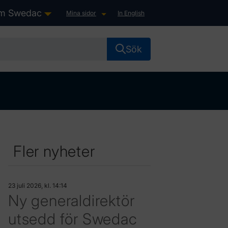
m Swedac
Mina sidor
In English
ster”
ubmenu for “Lag & Rätt”
show submenu for “Om Swedac”
show submenu for “Mina sido
Sök
Fler nyheter
23 juli 2026, kl. 14:14
Ny generaldirektör
utsedd för Swedac