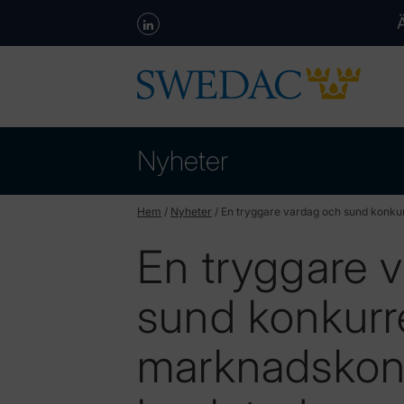
Nyheter
Hem
/
Nyheter
/
En tryggare vardag och sund konkur
En tryggare 
sund konkurr
marknadskontr