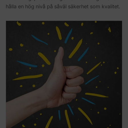
hålla en hög nivå på såväl säkerhet som kvalitet.