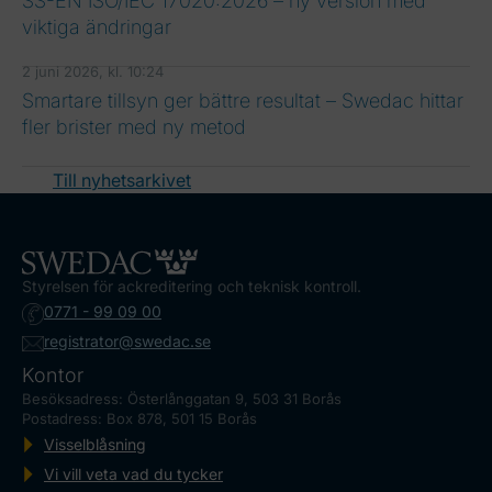
SS-EN ISO/IEC 17020:2026 – ny version med
viktiga ändringar
2 juni 2026, kl. 10:24
Smartare tillsyn ger bättre resultat – Swedac hittar
fler brister med ny metod
Till nyhetsarkivet
Styrelsen för ackreditering och teknisk kontroll.
0771 - 99 09 00
registrator@swedac.se
Kontor
Besöksadress: Österlånggatan 9, 503 31 Borås
Postadress: Box 878, 501 15 Borås
Visselblåsning
Vi vill veta vad du tycker