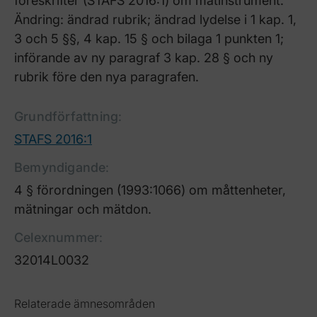
föreskrifter (STAFS 2016:1) om mätinstrument.
Ändring: ändrad rubrik; ändrad lydelse i 1 kap. 1,
3 och 5 §§, 4 kap. 15 § och bilaga 1 punkten 1;
införande av ny paragraf 3 kap. 28 § och ny
rubrik före den nya paragrafen.
Grundförfattning
:
STAFS 2016:1
Bemyndigande
:
4 § förordningen (1993:1066) om måttenheter,
mätningar och mätdon.
Celexnummer
:
32014L0032
Relaterade ämnesområden