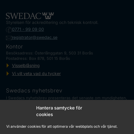
Styrelsen för ackreditering och teknisk kontroll.
0771 - 99 09 00
registrator@swedac.se
Kontor
Besöksadress: Österlånggatan 9, 503 31 Borås
Postadress: Box 878, 501 15 Borås
Visselblåsning
Vi vill veta vad du tycker
Swedacs nyhetsbrev
I Swedacs nyhetsbrev presenteras det senaste om myndigheten,
ackreditering och reglerad mätteknik, såväl som aktuella
Hantera samtycke för
händelser.
Marknadskontrollrådet
cookies
Swedac har ett samordningsansvar för de myndigheter i Sverige
Vi använder cookies för att optimera vår webbplats och vår tjänst.
som genomför marknadskontroll. Det sker genom
Marknadskontrollrådet.